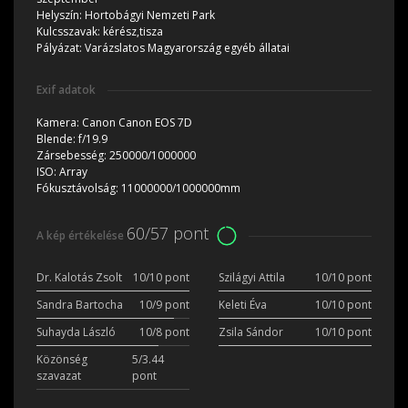
Helyszín:
Hortobágyi Nemzeti Park
Kulcsszavak:
kérész,tisza
Pályázat:
Varázslatos Magyarország egyéb állatai
Exif adatok
Kamera:
Canon Canon EOS 7D
Blende:
f/19.9
Zársebesség:
250000/1000000
ISO:
Array
Fókusztávolság:
11000000/1000000mm
60/57 pont
A kép értékelése
Dr. Kalotás Zsolt
10/10 pont
Szilágyi Attila
10/10 pont
Sandra Bartocha
10/9 pont
Keleti Éva
10/10 pont
Suhayda László
10/8 pont
Zsila Sándor
10/10 pont
Közönség
5/3.44
szavazat
pont