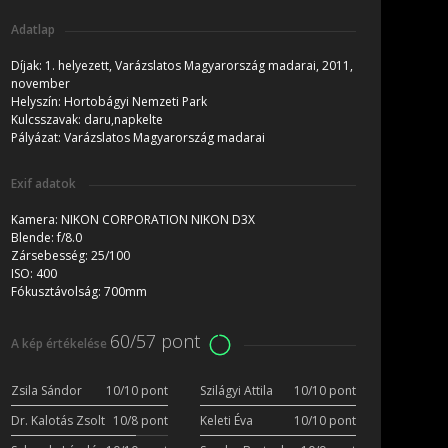
Adatlap
Díjak:
1. helyezett, Varázslatos Magyarország madarai, 2011,
november
Helyszín:
Hortobágyi Nemzeti Park
Kulcsszavak:
daru,napkelte
Pályázat:
Varázslatos Magyarország madarai
Exif adatok
Kamera:
NIKON CORPORATION NIKON D3X
Blende:
f/8.0
Zársebesség:
25/100
ISO:
400
Fókusztávolság:
700mm
60/57 pont
A kép értékelése
Zsila Sándor
10/10 pont
Szilágyi Attila
10/10 pont
Dr. Kalotás Zsolt
10/8 pont
Keleti Éva
10/10 pont