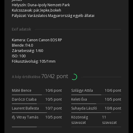
Helyszín:
Duna–Ipoly Nemzeti Park
Kulcsszavak:
pár,lepke,bokeh
Pályázat:
Varázslatos Magyarország egyéb állatai
Exif adatok
Kamera:
Canon Canon EOS RP
Blende:
f/4.0
Zársebesség:
1/60
ISO:
100
Fókusztávolság:
105/1mm
70/42 pont
A kép értékelése
Máté Bence
10/6 pont
Szilágyi Attila
10/6 pont
Daróczi Csaba
10/5 pont
Keleti Éva
10/5 pont
Laurent Ballesta
10/7 pont
Suhayda László
10/8 pont
ifj. Vitray Tamás
10/5 pont
Közönség
11
szavazat
szavazat