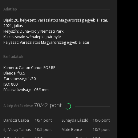
Adatlap
Díjak:
20. helyezett, Varázslatos Magyarország egyéb állatai,
2021, július
Helyszín:
Duna–Ipoly Nemzeti Park
Kulcsszavak:
szénalepke,pár,nyár
Pályázat:
Varázslatos Magyarország egyéb állatai
Exif adatok
Kamera:
Canon Canon EOS RP
Blende:
f/3.5
Zársebesség:
1/30
ISO:
800
Fókusztávolság:
105/1mm
70/42 pont
A kép értékelése
Daróczi Csaba
10/4 pont
Suhayda László
10/6 pont
ifj. Vitray Tamás
10/5 pont
Máté Bence
10/7 pont