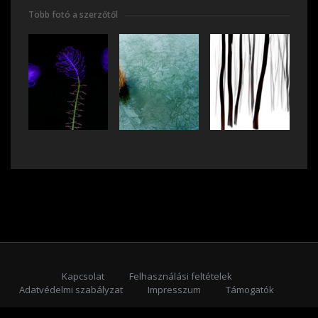
Több fotó a szerzőtől
Kapcsolat
Felhasználási feltételek
Adatvédelmi szabályzat
Impresszum
Támogatók
Feliratkozás