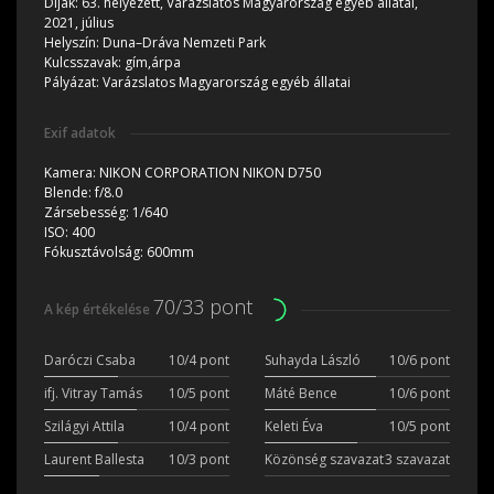
Díjak:
63. helyezett, Varázslatos Magyarország egyéb állatai,
2021, július
Helyszín:
Duna–Dráva Nemzeti Park
Kulcsszavak:
gím,árpa
Pályázat:
Varázslatos Magyarország egyéb állatai
Exif adatok
Kamera:
NIKON CORPORATION NIKON D750
Blende:
f/8.0
Zársebesség:
1/640
ISO:
400
Fókusztávolság:
600mm
70/33 pont
A kép értékelése
Daróczi Csaba
10/4 pont
Suhayda László
10/6 pont
ifj. Vitray Tamás
10/5 pont
Máté Bence
10/6 pont
Szilágyi Attila
10/4 pont
Keleti Éva
10/5 pont
Laurent Ballesta
10/3 pont
Közönség szavazat
3 szavazat