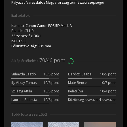
Pályázat:
Varázslatos Magyarország természeti szépségei
Exif adatok
Kamera:
Canon Canon EOS 5D Mark IV
Blende:
f/11.0
Zársebesség:
30/1
ISO:
1600
Fókusztávolság:
50/1mm
70/46 pont
A kép értékelése
Suhayda László
10/8 pont
Daróczi Csaba
10/5 pont
ifj. Vitray Tamás
10/6 pont
Máté Bence
10/7 pont
Szilágyi Attila
10/8 pont
Keleti Éva
10/4 pont
Laurent Ballesta
10/8 pont
Közönség szavazat
4 szavazat
Több fotó a szerzőtől