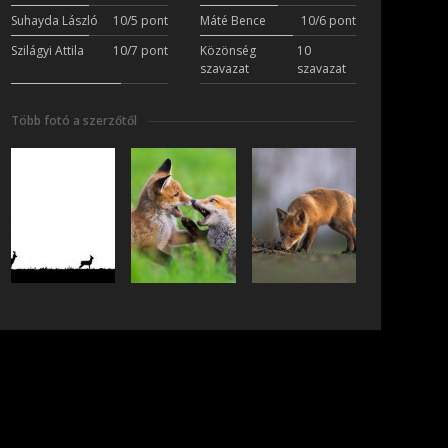
Suhayda László
10/5 pont
Máté Bence
10/6 pont
Szilágyi Attila
10/7 pont
Közönség
10
szavazat
szavazat
Több fotó a szerzőtől