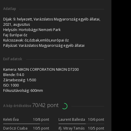
Adatlap
Díjak:
9. helyezett, Varázslatos Magyarország egyéb állatai,
2021, augusztus
Helyszín:
Hortobágyi Nemzeti Park
Faj:
Európai őz
Kulcsszavak:
őz,őzbak,emlős,európai őz
Pályázat:
Varázslatos Magyarország egyéb állatai
Exif adatok
Kamera:
NIKON CORPORATION NIKON D7200
Blende:
f/4.0
Zársebesség:
1/500
ISO:
1000
Fókusztávolság:
600mm
70/42 pont
A kép értékelése
Keleti Éva
10/8 pont
Laurent Ballesta
10/6 pont
Daróczi Csaba
10/5 pont
ifj. Vitray Tamás
10/5 pont