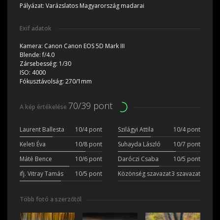
Pályázat:
Varázslatos Magyarország madarai
Exif adatok
Kamera:
Canon Canon EOS 5D Mark III
Blende:
f/4.0
Zársebesség:
1/30
ISO:
4000
Fókusztávolság:
270/1mm
70/39 pont
A kép értékelése
Laurent Ballesta
10/4 pont
Szilágyi Attila
10/4 pont
Keleti Éva
10/8 pont
Suhayda László
10/7 pont
Máté Bence
10/6 pont
Daróczi Csaba
10/5 pont
ifj. Vitray Tamás
10/5 pont
Közönség szavazat
3 szavazat
Több fotó a szerzőtől