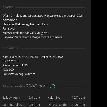
Adatlap
Díjak:
2. helyezett, Varázslatos Magyarország madarai, 2021,
november
Helyszín:
Kiskunsági Nemzeti Park
Faj:
guvat
Kulcsszavak:
madár,vaku,víz,guvat
Pályázat:
Varázslatos Magyarország madarai
Exif adatok
Kamera:
NIKON CORPORATION NIKON D500
Blende:
f/3.5
Zársebesség:
1/25
ISO:
200
Fókusztávolság:
450mm
70/49 pont
A kép értékelése
Szilágyi Attila
10/9 pont
Keleti Éva
10/7 pont
Laurent Ballesta
10/6 pont
Daróczi Csaba
10/6 pont