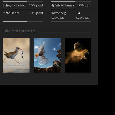
Suhayda László
10/9 pont
ifj. Vitray Tamás
10/6 pont
Máté Bence
10/6 pont
Közönség
14
szavazat
szavazat
Több fotó a szerzőtől
iratkozás