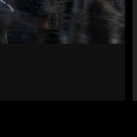
bályzat
Impresszum
Támogatók
Fel