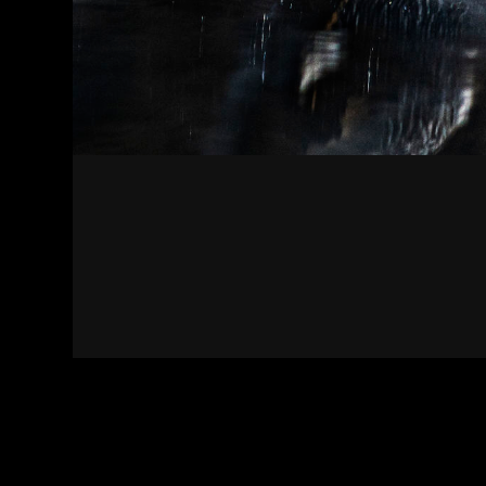
Kapcsolat
Felhasználási feltételek
Adatvédelmi sza