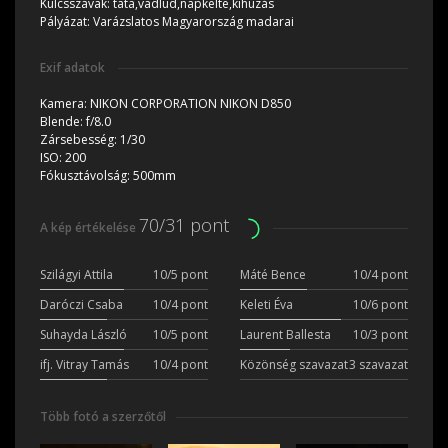
Kulcsszavak:
tata,vadlúd,napkelte,kihúzás
Pályázat:
Varázslatos Magyarország madarai
Exif adatok
Kamera:
NIKON CORPORATION NIKON D850
Blende:
f/8.0
Zársebesség:
1/30
ISO:
200
Fókusztávolság:
500mm
70/31 pont
A kép értékelése
Szilágyi Attila
10/5 pont
Máté Bence
10/4 pont
Daróczi Csaba
10/4 pont
Keleti Éva
10/6 pont
Suhayda László
10/5 pont
Laurent Ballesta
10/3 pont
ifj. Vitray Tamás
10/4 pont
Közönség szavazat
3 szavazat
Több fotó a szerzőtől