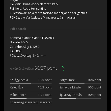
Helyszín:
Duna–Ipoly Nemzeti Park
Faj:
héja, Accipiter gentilis
Kulcsszavak:
héja,rét,ragadozó madár,accipiter gentilis
Pályázat:
A Varázslatos Magyarország madarai
Exif adatok
Kamera:
Canon Canon EOS 80D
Blende:
f/5.6
Zársebesség:
1/1250
ISO:
800
Fókusztávolság:
340/1mm
60/27 pont
A kép értékelése
Szilágyi Attila
10/5 pont
Potyó Imre
10/6 pont
Keleti Éva
10/3 pont
Suhayda László
10/5 pont
Máté Bence
10/4 pont
ifj. Vitray Tamás
10/4 pont
Közönség szavazat
3 szavazat