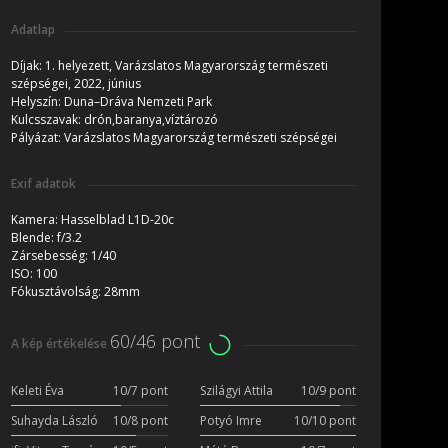
Adatlap
Díjak:
1. helyezett, Varázslatos Magyarország természeti
szépségei, 2022, június
Helyszín:
Duna–Dráva Nemzeti Park
Kulcsszavak:
drón,baranya,víztározó
Pályázat:
Varázslatos Magyarország természeti szépségei
Exif adatok
Kamera:
Hasselblad L1D-20c
Blende:
f/3.2
Zársebesség:
1/40
ISO:
100
Fókusztávolság:
28mm
60/46 pont
A kép értékelése
Keleti Éva
10/7 pont
Szilágyi Attila
10/9 pont
Suhayda László
10/8 pont
Potyó Imre
10/10 pont