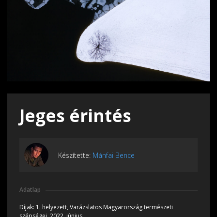
Jeges érintés
Készítette:
Mánfai Bence
Adatlap
Díjak:
1. helyezett, Varázslatos Magyarország természeti
szépségei, 2022, június