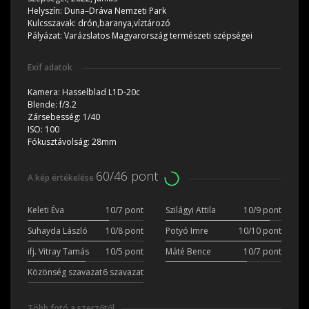
Helyszín:
Duna–Dráva Nemzeti Park
Kulcsszavak:
drón,baranya,víztározó
Pályázat:
Varázslatos Magyarország természeti szépségei
Exif adatok
Kamera:
Hasselblad L1D-20c
Blende:
f/3.2
Zársebesség:
1/40
ISO:
100
Fókusztávolság:
28mm
60/46 pont
A kép értékelése
Keleti Éva
10/7 pont
Szilágyi Attila
10/9 pont
Suhayda László
10/8 pont
Potyó Imre
10/10 pont
ifj. Vitray Tamás
10/5 pont
Máté Bence
10/7 pont
Közönség szavazat
6 szavazat
Több fotó a szerzőtől