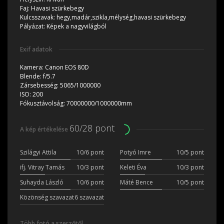
Faj:
Havasi szürkebegy
Kulcsszavak:
hegy,madár,szikla,mélység,havasi szürkebegy
Pályázat:
Képek a nagyvilágból
Exif adatok
Kamera:
Canon EOS 80D
Blende:
f/5.7
Zársebesség:
5065/1000000
ISO:
200
Fókusztávolság:
70000000/1000000mm
60/28 pont
A kép értékelése
Szilágyi Attila
10/6 pont
Potyó Imre
10/5 pont
ifj. Vitray Tamás
10/3 pont
Keleti Éva
10/3 pont
Suhayda László
10/6 pont
Máté Bence
10/5 pont
Közönség szavazat
6 szavazat
Több fotó a szerzőtől