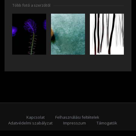
Több fotó a szerzőtől
Kapcsolat
Felhasználási feltételek
Adatvédelmi szabályzat
Impresszum
Támogatók
Feliratkozás