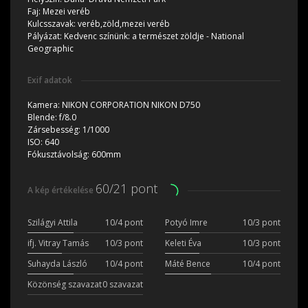
Faj:
Mezei veréb
Kulcsszavak:
veréb,zöld,mezei veréb
Pályázat:
Kedvenc színünk: a természet zöldje - National
Geographic
Exif adatok
Kamera:
NIKON CORPORATION NIKON D750
Blende:
f/8.0
Zársebesség:
1/1000
ISO:
640
Fókusztávolság:
600mm
60/21 pont
A kép értékelése
Szilágyi Attila
10/4 pont
Potyó Imre
10/3 pont
ifj. Vitray Tamás
10/3 pont
Keleti Éva
10/3 pont
Suhayda László
10/4 pont
Máté Bence
10/4 pont
Közönség szavazat
0 szavazat