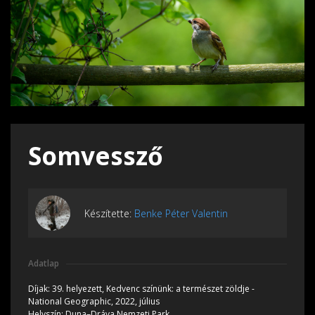
Somvessző
Készítette:
Benke Péter Valentin
Adatlap
Díjak:
39. helyezett, Kedvenc színünk: a természet zöldje -
National Geographic, 2022, július
Helyszín:
Duna–Dráva Nemzeti Park