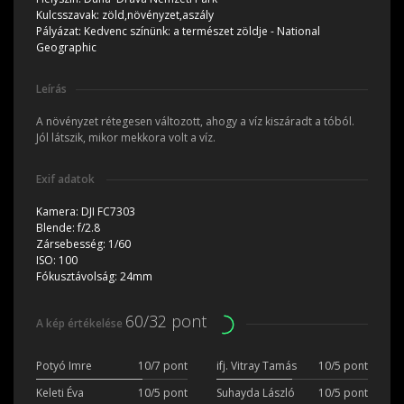
Kulcsszavak:
zöld,növényzet,aszály
Pályázat:
Kedvenc színünk: a természet zöldje - National
Geographic
Leírás
A növényzet rétegesen változott, ahogy a víz kiszáradt a tóból.
Jól látszik, mikor mekkora volt a víz.
Exif adatok
Kamera:
DJI FC7303
Blende:
f/2.8
Zársebesség:
1/60
ISO:
100
Fókusztávolság:
24mm
60/32 pont
A kép értékelése
Potyó Imre
10/7 pont
ifj. Vitray Tamás
10/5 pont
Keleti Éva
10/5 pont
Suhayda László
10/5 pont