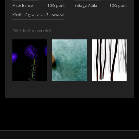
Máté Bence
10/5 pont
Szilágyi Attila
10/5 pont
Közönség szavazat
3 szavazat
Több fotó a szerzőtől