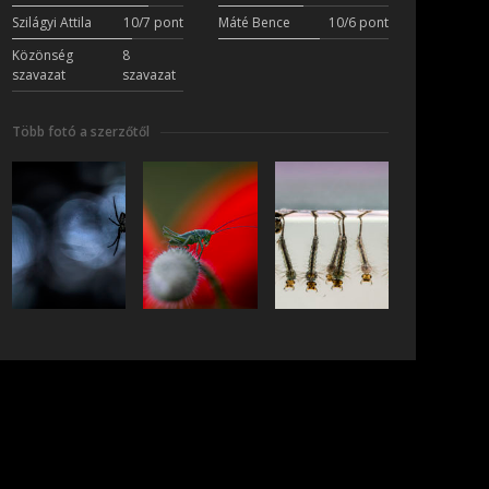
Szilágyi Attila
10/7 pont
Máté Bence
10/6 pont
Közönség
8
szavazat
szavazat
Több fotó a szerzőtől
iratkozás