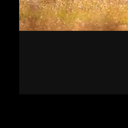
Kapcsolat
Felhasználási feltételek
Adatvédelmi sza