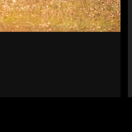
bályzat
Impresszum
Támogatók
Fel