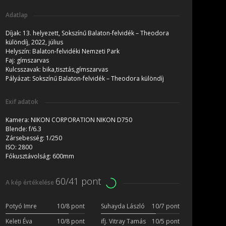
Adatlap
Díjak:
13. helyezett, Sokszínű Balaton-felvidék – Theodora
különdíj, 2022, július
Helyszín:
Balaton-felvidéki Nemzeti Park
Faj:
gímszarvas
Kulcsszavak:
bika,tisztás,gímszarvas
Pályázat:
Sokszínű Balaton-felvidék – Theodora különdíj
Exif adatok
Kamera:
NIKON CORPORATION NIKON D750
Blende:
f/6.3
Zársebesség:
1/250
ISO:
2800
Fókusztávolság:
600mm
60/41 pont
A kép értékelése
Potyó Imre
10/8 pont
Suhayda László
10/7 pont
Keleti Éva
10/8 pont
ifj. Vitray Tamás
10/5 pont