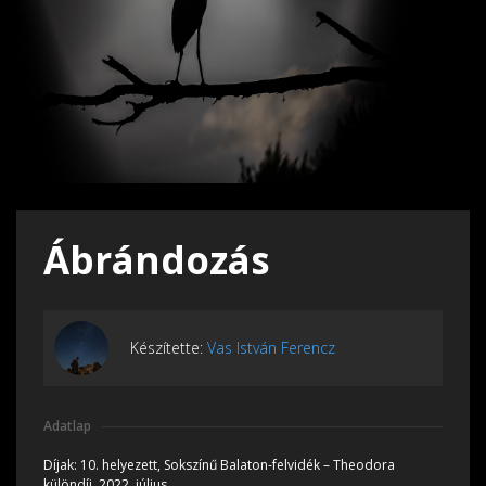
Ábrándozás
Készítette:
Vas István Ferencz
Adatlap
Díjak:
10. helyezett, Sokszínű Balaton-felvidék – Theodora
különdíj, 2022, július