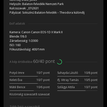
Helyszín:
Balaton-felvidéki Nemzeti Park
Kulcsszavak:
_07i2631
Pályázat:
Sokszínű Balaton-felvidék – Theodora különdíj
Exif adatok
Kamera:
Canon Canon EOS-1D X Mark II
Blende:
f/8.0
Zársebesség:
1/2000
ISO:
160
Fókusztávolság:
400/1mm
60/40 pont
A kép értékelése
Potyó Imre
10/7 pont
Suhayda László
10/8 pont
Keleti Éva
10/7 pont
ifj. Vitray Tamás
10/5 pont
Máté Bence
10/6 pont
Szilágyi Attila
10/7 pont
Közönség szavazat
8 szavazat
Több fotó a szerzőtől