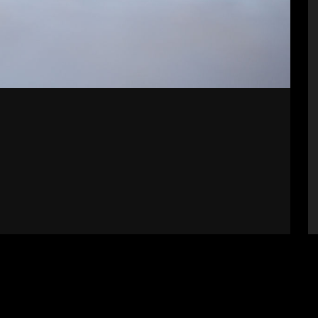
bályzat
Impresszum
Támogatók
Fel