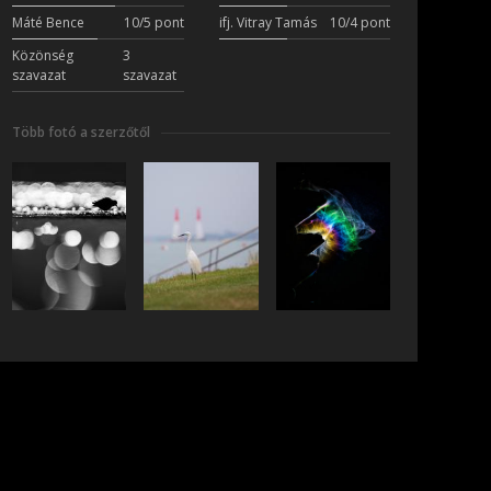
Máté Bence
10/5 pont
ifj. Vitray Tamás
10/4 pont
Közönség
3
szavazat
szavazat
Több fotó a szerzőtől
iratkozás