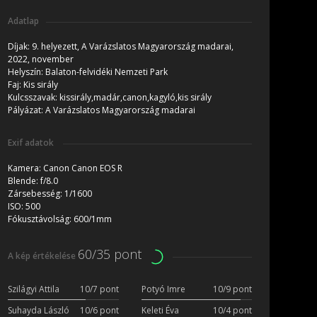
Adatlap
Díjak:
9. helyezett, A Varázslatos Magyarország madarai,
2022, november
Helyszín:
Balaton-felvidéki Nemzeti Park
Faj:
Kis sirály
Kulcsszavak:
kissirály,madár,canon,kagyló,kis sirály
Pályázat:
A Varázslatos Magyarország madarai
Exif adatok
Kamera:
Canon Canon EOS R
Blende:
f/8.0
Zársebesség:
1/1600
ISO:
500
Fókusztávolság:
600/1mm
60/35 pont
A kép értékelése
Szilágyi Attila
10/7 pont
Potyó Imre
10/9 pont
Suhayda László
10/6 pont
Keleti Éva
10/4 pont