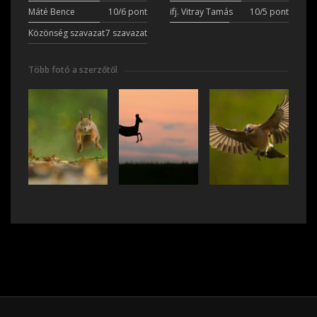
Máté Bence
10/6 pont
ifj. Vitray Tamás
10/5 pont
Közönség szavazat
7 szavazat
Több fotó a szerzőtől