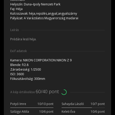
Helyszín:
Duna–Ipoly Nemzeti Park
Faj:
Héja
Kulcsszavak:
héja,repülés,angyal,angyalszárny
Pályázat:
A Varázslatos Magyarország madarai
Leírás
Prédára leső héja.
Exif adatok
Kamera:
NIKON CORPORATION NIKON Z 9
Blende:
f/2.8
Zársebesség:
1/2500
ISO:
3600
Fókusztávolság:
300mm
60/40 pont
A kép értékelése
Potyó Imre
10/10 pont
Suhayda László
10/7 pont
Szilágyi Attila
10/6 pont
Keleti Éva
10/6 pont