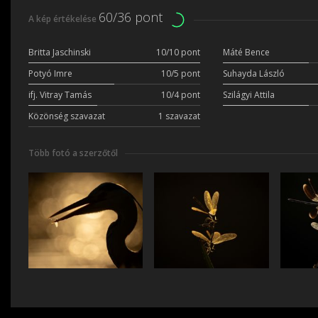
60/36 pont
A kép értékelése
Britta Jaschinski
10/10 pont
Máté Bence
Potyó Imre
10/5 pont
Suhayda László
ifj. Vitray Tamás
10/4 pont
Szilágyi Attila
Közönség szavazat
1 szavazat
Több fotó a szerzőtől