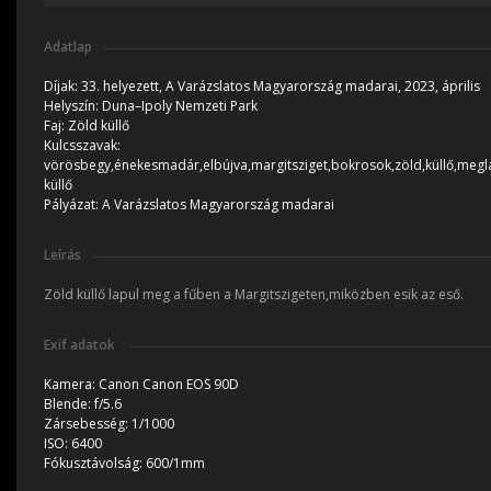
Adatlap
Díjak:
33. helyezett, A Varázslatos Magyarország madarai, 2023, április
Helyszín:
Duna–Ipoly Nemzeti Park
Faj:
Zöld küllő
Kulcsszavak:
vörösbegy,énekesmadár,elbújva,margitsziget,bokrosok,zöld,küllő,megl
küllő
Pályázat:
A Varázslatos Magyarország madarai
Leírás
Zöld küllő lapul meg a fűben a Margitszigeten,miközben esik az eső.
Exif adatok
Kamera:
Canon Canon EOS 90D
Blende:
f/5.6
Zársebesség:
1/1000
ISO:
6400
Fókusztávolság:
600/1mm