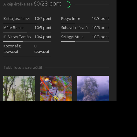
60/28 pont
A kép értékelése
Britta Jaschinski
10/7 pont
Potyó Imre
10/3 pont
Máté Bence
10/5 pont
Suhayda László
10/6 pont
ifj. Vitray Tamás
10/4 pont
Szilágyi Attila
10/3 pont
Közönség
0
szavazat
szavazat
Több fotó a szerzőtől