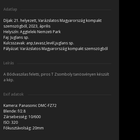
Adatlap
Díjak:
21. helyezett, Varázslatos Magyarország kompakt
szemszögből, 2023, április
Helyszín:
Aggteleki Nemzeti Park
Faj:
Juglans sp.
Kulcsszavak:
anp,tavasz,levél,juglans sp.
Pályázat:
Varázslatos Magyarország kompakt szemszögből
Leírás
A Bódvaszilas feletti, piros T Zsomboly tanösvényen készült
a kép.
Exif adatok
Kamera:
Panasonic DMC-FZ72
Blende:
f/2.8
Zársebesség:
10/600
ISO:
320
Fókusztávolság:
20mm