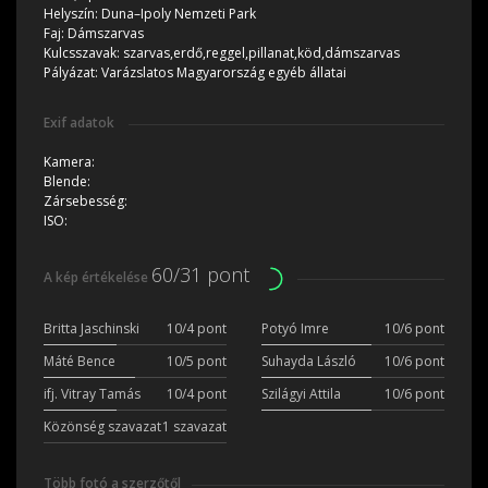
Helyszín:
Duna–Ipoly Nemzeti Park
Faj:
Dámszarvas
Kulcsszavak:
szarvas,erdő,reggel,pillanat,köd,dámszarvas
Pályázat:
Varázslatos Magyarország egyéb állatai
Exif adatok
Kamera:
Blende:
Zársebesség:
ISO:
60/31 pont
A kép értékelése
Britta Jaschinski
10/4 pont
Potyó Imre
10/6 pont
Máté Bence
10/5 pont
Suhayda László
10/6 pont
ifj. Vitray Tamás
10/4 pont
Szilágyi Attila
10/6 pont
Közönség szavazat
1 szavazat
Több fotó a szerzőtől