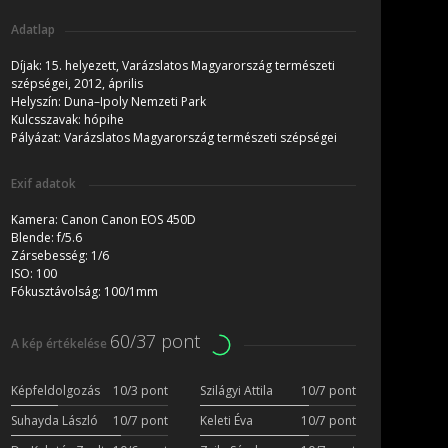
Adatlap
Díjak:
15. helyezett, Varázslatos Magyarország természeti
szépségei, 2012, április
Helyszín:
Duna–Ipoly Nemzeti Park
Kulcsszavak:
hópihe
Pályázat:
Varázslatos Magyarország természeti szépségei
Exif adatok
Kamera:
Canon Canon EOS 450D
Blende:
f/5.6
Zársebesség:
1/6
ISO:
100
Fókusztávolság:
100/1mm
60/37 pont
A kép értékelése
Képfeldolgozás
10/3 pont
Szilágyi Attila
10/7 pont
Suhayda László
10/7 pont
Keleti Éva
10/7 pont