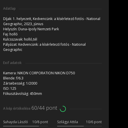
Adatlap
Díjak:
1. helyezett, Kedvencünk: a kísérletező fotós - National
Geographic, 2023, június
Helyszín:
Duna–Ipoly Nemzeti Park
Faj:
holló
Kulcsszavak:
holló,tél
Pályázat:
Kedvencünk: a kísérletező fotós - National
Geographic
Exif adatok
Kamera:
NIKON CORPORATION NIKON D750
Blende:
f/6.3
Zársebesség:
1/2000
ISO:
125
Fókusztávolság:
450mm
60/44 pont
A kép értékelése
Suhayda László
10/8 pont
Szilágyi Attila
10/6 pont