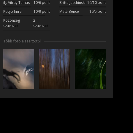
ifj. Vitray Tamás
10/6 pont
Britta Jaschinski
10/10 pont
Potyó Imre
10/9 pont
Máté Bence
10/5 pont
Közönség
2
szavazat
szavazat
Több fotó a szerzőtől
iratkozás