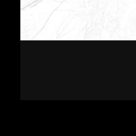
Kapcsolat
Felhasználási feltételek
Adatvédelmi sza