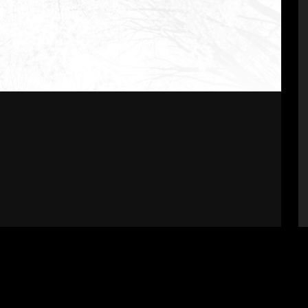
bályzat
Impresszum
Támogatók
Fel