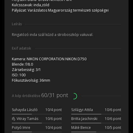
Kulcsszavak:
inda,zöld
Pályázat:
Varázslatos Magyarország természeti szépségei
Leírás
Ringatózó inda szál kűzd a stroboszkóp vakuval.
Exif adatok
Kamera:
NIKON CORPORATION NIKON D750
Blende:
f/8.0
Zársebesség:
3/1
ISO:
100
Fókusztávolság:
36mm
60/31 pont
A kép értékelése
Suhayda László
10/4 pont
Szilágyi Attila
10/6 pont
ifj. Vitray Tamás
10/6 pont
Britta Jaschinski
10/6 pont
Potyó Imre
10/4 pont
Máté Bence
10/5 pont