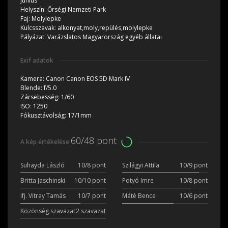
június
Helyszín:
Őrségi Nemzeti Park
Faj:
Molylepke
Kulcsszavak:
alkonyat,moly,repülés,molylepke
Pályázat:
Varázslatos Magyarország egyéb állatai
Exif adatok
Kamera:
Canon Canon EOS 5D Mark IV
Blende:
f/5.0
Zársebesség:
1/60
ISO:
1250
Fókusztávolság:
17/1mm
60/48 pont
A kép értékelése
Suhayda László
10/8 pont
Szilágyi Attila
10/9 pont
Britta Jaschinski
10/10 pont
Potyó Imre
10/8 pont
ifj. Vitray Tamás
10/7 pont
Máté Bence
10/6 pont
Közönség szavazat
2 szavazat