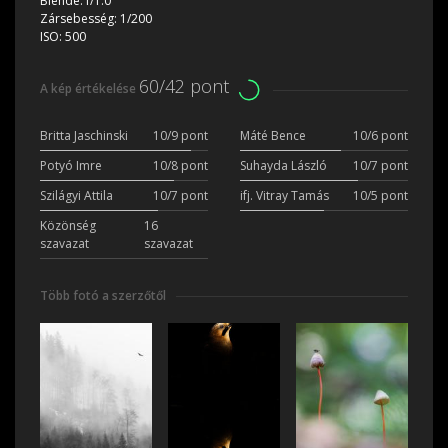
Blende:
f/1.0
Zársebesség:
1/200
ISO:
500
60/42 pont
A kép értékelése
Britta Jaschinski
10/9 pont
Máté Bence
10/6 pont
Potyó Imre
10/8 pont
Suhayda László
10/7 pont
Szilágyi Attila
10/7 pont
ifj. Vitray Tamás
10/5 pont
Közönség
16
szavazat
szavazat
Több fotó a szerzőtől