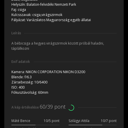
Helyszín:
Balaton-felvidéki Nemzeti Park
Faj:
csiga
Kulcsszavak:
csiga,virágszirmok
Pályázat:
Varázslatos Magyarország egyéb állatai
Leírás
A bébicsiga a hegyes virágszirmok között próbál haladni,
táplálkozni
Exif adatok
Kamera:
NIKON CORPORATION NIKON D3200
Blende:
f/6.3
Zársebesség:
10/6400
ISO:
400
Fókusztávolság:
60mm
60/39 pont
A kép értékelése
Máté Bence
10/5 pont
Szilágyi Attila
10/7 pont