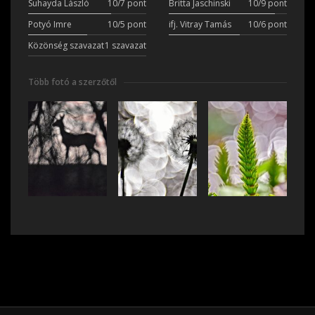
Suhayda László
10/7 pont
Britta Jaschinski
10/9 pont
Potyó Imre
10/5 pont
ifj. Vitray Tamás
10/6 pont
Közönség szavazat
1 szavazat
Több fotó a szerzőtől