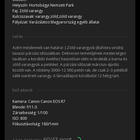
Helyszín:
Hortobágyi Nemzeti Park
Faj:
Zöld varangy
Kulcsszavak:
varangy,zöld,zöld varangy
Pályázat:
Varázslatos Magyarország egyéb állatai
Leírás
Azért mindennek van határa! :) Zöld varangyok (Bufotes viridis)
tavaszi párzási időszakban. Debrecen temetőjének mesterséges
tavában a korábbi évekhez hasonlóan idén is lerakták a barna és
zöld varangyok a petéiket. A párzási időszak március–április
között van. A nőstény 3000–12 000 petét rak, de csak 2–3 petéből
válik ivarérett varangy. A lárvaállapot körülbelül 12 hétig tart.
Exif adatok
Kamera:
Canon Canon EOS R7
Blende:
f/11.0
Zársebesség:
1/100
ISO:
800
Fókusztávolság:
180/1mm
60/43 pont