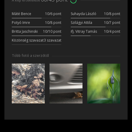
A kép értékelése
Máté Bence
10/6 pont
Suhayda László
10/8 pont
Potyó Imre
10/8 pont
Szilágyi Attila
10/7 pont
Britta Jaschinski
10/10 pont
ifj. Vitray Tamás
10/4 pont
Közönség szavazat
3 szavazat
Több fotó a szerzőtől