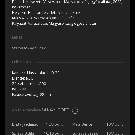
Díjak:
1. helyezett, Varázslatos Magyarország egyéb állatai, 2023,
november
Helyszín:
Balaton-felvidéki Nemzeti Park
Kulcsszavak:
szarvasok,vonulás,drón
Pályázat:
Varázslatos Magyarország egyéb állatai
Leírás
Szarvasok vonulnak.
Exif adatok
Kamera:
Hasselblad L1D-20c
Blende:
f/3.5
Zársebesség:
1/500
ISO:
200
Fókusztávolság:
28mm
60/48 pont
A kép értékelése
Britta Jaschinski
10/8 pont
Máté Bence
10/7 pont
Szilágyi Attila
10/10 pont
Suhayda László
10/7 pont