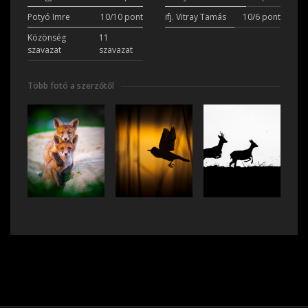
Potyó Imre
10/10 pont
ifj. Vitray Tamás
10/6 pont
Közönség
11
szavazat
szavazat
Több fotó a szerzőtől