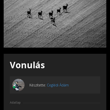
Vonulás
Készítette:
Ceglédi Ádám
Adatlap