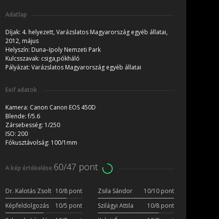
Adatlap
Díjak:
4. helyezett, Varázslatos Magyarország egyéb állatai,
2012, május
Helyszín:
Duna–Ipoly Nemzeti Park
Kulcsszavak:
csiga,pókháló
Pályázat:
Varázslatos Magyarország egyéb állatai
Exif adatok
Kamera:
Canon Canon EOS 450D
Blende:
f/5.6
Zársebesség:
1/250
ISO:
200
Fókusztávolság:
100/1mm
60/47 pont
A kép értékelése
Dr. Kalotás Zsolt
10/8 pont
Zsila Sándor
10/10 pont
Képfeldolgozás
10/5 pont
Szilágyi Attila
10/8 pont