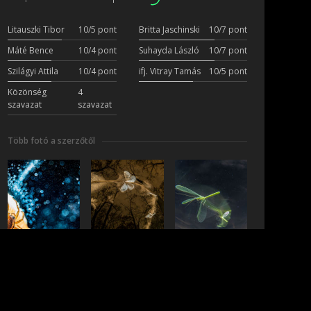
Litauszki Tibor
10/5 pont
Britta Jaschinski
10/7 pont
Máté Bence
10/4 pont
Suhayda László
10/7 pont
Szilágyi Attila
10/4 pont
ifj. Vitray Tamás
10/5 pont
Közönség
4
szavazat
szavazat
Több fotó a szerzőtől