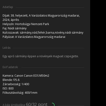
Adatlap
Díjak:
38. helyezett, A Varázslatos Magyarország madarai,
2024, április
Helyszín:
Hortobágyi Nemzeti Park
Faj:
Nádi sármány
Kulcsszavak:
sármány,nád,fehér,barna,növény,nádi sármány
Pályázat:
A Varázslatos Magyarország madarai
Leírás
Egy apró sármány éppen a növények magvait csipegette.
Exif adatok
Kamera:
Canon Canon EOS M50m2
Blende:
f/5.6
Zársebesség:
1/400
ISO:
800
Fókusztávolság:
400/1mm
60/32 pont
A kép értékelése