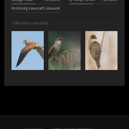
Közönség szavazat
5 szavazat
Több fotó a szerzőtől