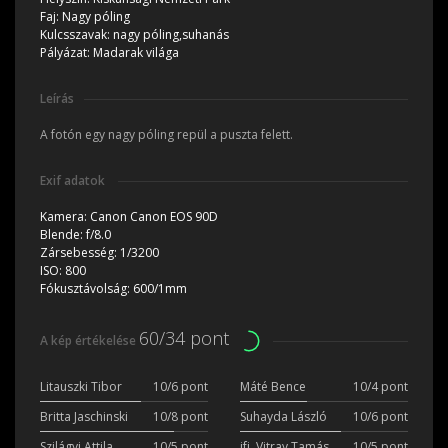
Faj:
Nagy póling
Kulcsszavak:
nagy póling,suhanás
Pályázat:
Madarak világa
Leírás
A fotón egy nagy póling repül a puszta felett.
Exif adatok
Kamera:
Canon Canon EOS 90D
Blende:
f/8.0
Zársebesség:
1/3200
ISO:
800
Fókusztávolság:
600/1mm
60/34 pont
A kép értékelése
Litauszki Tibor
10/6 pont
Máté Bence
10/4 pont
Britta Jaschinski
10/8 pont
Suhayda László
10/6 pont
Szilágyi Attila
10/5 pont
ifj. Vitray Tamás
10/5 pont