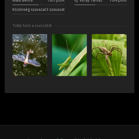
Máté Bence
10/5 pont
ifj. Vitray Tamás
10/4 pont
Közönség szavazat
3 szavazat
Több fotó a szerzőtől