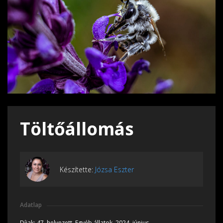
Töltőállomás
Készítette:
Józsa Eszter
Adatlap
Díjak:
47. helyezett, Egyéb állatok, 2024, június