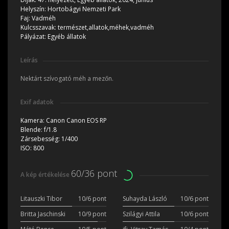
Helyszín:
Hortobágyi Nemzeti Park
Faj:
Vadméh
Kulcsszavak:
természet,allatok,méhek,vadméh
Pályázat:
Egyéb állatok
Leírás
Nektárt szívogató méh a mezőn.
Exif adatok
Kamera:
Canon Canon EOS RP
Blende:
f/1.8
Zársebesség:
1/400
ISO:
800
60/36 pont
A kép értékelése
Litauszki Tibor
10/6 pont
Suhayda László
10/6 pont
Britta Jaschinski
10/9 pont
Szilágyi Attila
10/6 pont