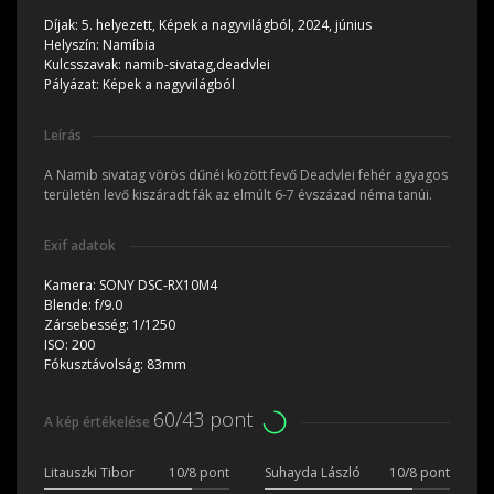
Díjak:
5. helyezett, Képek a nagyvilágból, 2024, június
Helyszín:
Namíbia
Kulcsszavak:
namib-sivatag,deadvlei
Pályázat:
Képek a nagyvilágból
Leírás
A Namib sivatag vörös dűnéi között fevő Deadvlei fehér agyagos
területén levő kiszáradt fák az elmúlt 6-7 évszázad néma tanúi.
Exif adatok
Kamera:
SONY DSC-RX10M4
Blende:
f/9.0
Zársebesség:
1/1250
ISO:
200
Fókusztávolság:
83mm
60/43 pont
A kép értékelése
Litauszki Tibor
10/8 pont
Suhayda László
10/8 pont