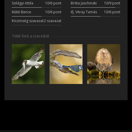
Szilágyi Attila
10/6 pont
Britta Jaschinski
10/9 pont
Máté Bence
10/6 pont
ifj. Vitray Tamás
10/6 pont
Közönség szavazat
2 szavazat
Több fotó a szerzőtől