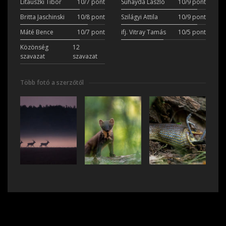
Litauszki Tibor
10/7 pont
Suhayda László
10/9 pont
Britta Jaschinski
10/8 pont
Szilágyi Attila
10/9 pont
Máté Bence
10/7 pont
ifj. Vitray Tamás
10/5 pont
Közönség
12
szavazat
szavazat
Több fotó a szerzőtől