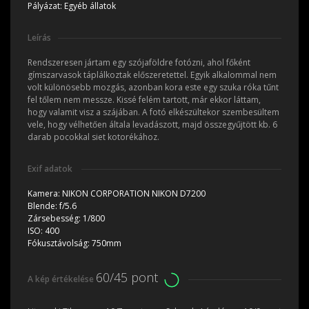
Pályázat:
Egyéb állatok
Leírás
Rendszeresen jártam egy szójaföldre fotózni, ahol főként
gímszarvasok táplálkoztak előszeretettel. Egyik alkalommal nem
volt különösebb mozgás, azonban kora este egy szuka róka tűnt
fel tőlem nem messze. Kissé felém tartott, már ekkor láttam,
hogy valamit visz a szájában. A fotó elkészültekor szembesültem
vele, hogy vélhetően általa levadászott, majd összegyűjtött kb. 6
darab pocokkal siet kotorékához.
Exif adatok
Kamera:
NIKON CORPORATION NIKON D7200
Blende:
f/5.6
Zársebesség:
1/800
ISO:
400
Fókusztávolság:
750mm
60/45 pont
A kép értékelése