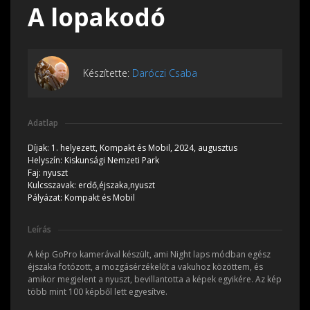
A lopakodó
Készítette:
Daróczi Csaba
Adatlap
Díjak:
1. helyezett, Kompakt és Mobil, 2024, augusztus
Helyszín:
Kiskunsági Nemzeti Park
Faj:
nyuszt
Kulcsszavak:
erdő,éjszaka,nyuszt
Pályázat:
Kompakt és Mobil
Leírás
A kép GoPro kamerával készült, ami Night laps módban egész
éjszaka fotózott, a mozgásérzékelőt a vakuhoz közöttem, és
amikor megjelent a nyuszt, bevillantotta a képek egyikére. Az kép
több mint 100 képből lett egyesítve.