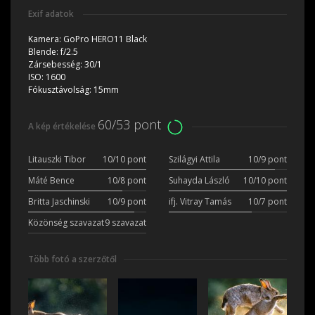
Exif adatok
Kamera:
GoPro HERO11 Black
Blende:
f/2.5
Zársebesség:
30/1
ISO:
1600
Fókusztávolság:
15mm
60/53 pont
A kép értékelése
Litauszki Tibor
10/10 pont
Szilágyi Attila
10/9 pont
Máté Bence
10/8 pont
Suhayda László
10/10 pont
Britta Jaschinski
10/9 pont
ifj. Vitray Tamás
10/7 pont
Közönség szavazat
9 szavazat
Több fotó a szerzőtől