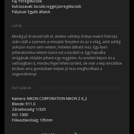
Faj:
Pirregőtücsök
Kulcsszavak:
tücsök,reggel,pirregőtücsök
Pályázat:
Egyéb állatok
Leírás
Mindig jó érzéssel tölt el, amikor néhány órányi makró fotózás
után rááll a szemem a miniatűr lényekre és az a világ, amit addig
sokszor észre sem vettem, hirtelen látható lesz. Egy ilyen
pillanatomba vettem észre ezt a tücsköt is. Egy hajnalka
virágának oldalán pihent egy reggelen. Az eredeti képen és a
valóságban is, mindez fejjel lefelé történt, de már a kép készítése
közben arra gondoltam milyen jó lesz megfordítani a
végeredményt.
Exif adatok
Kamera:
NIKON CORPORATION NIKON Z 6_2
Blende:
f/11.0
Zársebesség:
1/320
ISO:
1000
Fókusztávolság:
105mm