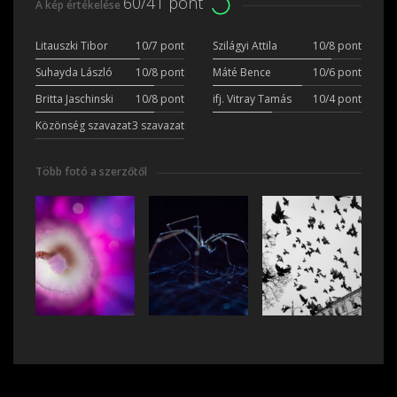
60/41 pont
A kép értékelése
Litauszki Tibor
10/7 pont
Szilágyi Attila
10/8 pont
Suhayda László
10/8 pont
Máté Bence
10/6 pont
Britta Jaschinski
10/8 pont
ifj. Vitray Tamás
10/4 pont
Közönség szavazat
3 szavazat
Több fotó a szerzőtől