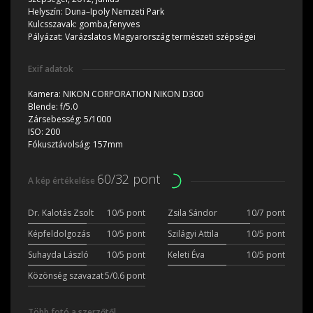
Helyszín:
Duna–Ipoly Nemzeti Park
Kulcsszavak:
gomba,fenyves
Pályázat:
Varázslatos Magyarország természeti szépségei
Exif adatok
Kamera:
NIKON CORPORATION NIKON D300
Blende:
f/5.0
Zársebesség:
5/1000
ISO:
200
Fókusztávolság:
157mm
60/32 pont
A kép értékelése
Dr. Kalotás Zsolt
10/5 pont
Zsila Sándor
10/7 pont
Képfeldolgozás
10/5 pont
Szilágyi Attila
10/5 pont
Suhayda László
10/5 pont
Keleti Éva
10/5 pont
Közönség szavazat
5/0.6 pont
Több fotó a szerzőtől