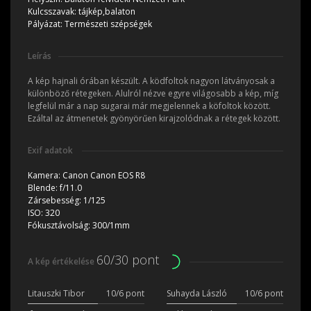
Kulcsszavak:
tájkép,balaton
Pályázat:
Természeti szépségek
Leírás
A kép hajnali órában készült. A ködfoltok nagyon látványosak a
különböző rétegeken. Alulról nézve egyre világosabb a kép, míg
legfelül már a nap sugarai már megjelennek a köfoltok között.
Ezáltal az átmenetek gyönyörűen kirajzolódnak a rétegek között.
Exif adatok
Kamera:
Canon Canon EOS R8
Blende:
f/11.0
Zársebesség:
1/125
ISO:
320
Fókusztávolság:
300/1mm
60/30 pont
A kép értékelése
Litauszki Tibor
10/6 pont
Suhayda László
10/6 pont