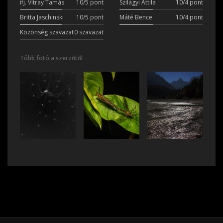
ifj. Vitray Tamás
10/5 pont
Szilágyi Attila
10/4 pont
Britta Jaschinski
10/5 pont
Máté Bence
10/4 pont
Közönség szavazat
0 szavazat
Több fotó a szerzőtől