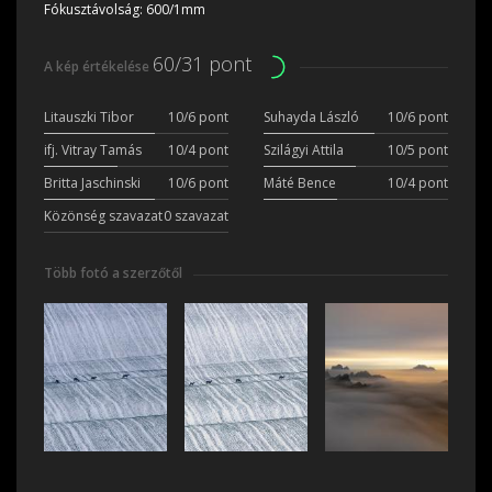
Fókusztávolság:
600/1mm
60/31 pont
A kép értékelése
Litauszki Tibor
10/6 pont
Suhayda László
10/6 pont
ifj. Vitray Tamás
10/4 pont
Szilágyi Attila
10/5 pont
Britta Jaschinski
10/6 pont
Máté Bence
10/4 pont
Közönség szavazat
0 szavazat
Több fotó a szerzőtől