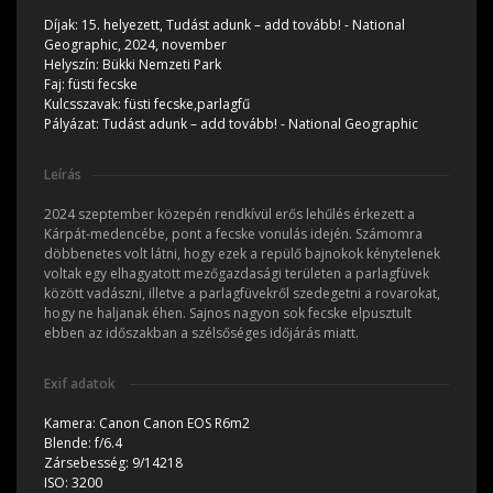
Díjak:
15. helyezett, Tudást adunk – add tovább! - National
Geographic, 2024, november
Helyszín:
Bükki Nemzeti Park
Faj:
füsti fecske
Kulcsszavak:
füsti fecske,parlagfű
Pályázat:
Tudást adunk – add tovább! - National Geographic
Leírás
2024 szeptember közepén rendkívül erős lehűlés érkezett a
Kárpát-medencébe, pont a fecske vonulás idején. Számomra
döbbenetes volt látni, hogy ezek a repülő bajnokok kénytelenek
voltak egy elhagyatott mezőgazdasági területen a parlagfüvek
között vadászni, illetve a parlagfüvekről szedegetni a rovarokat,
hogy ne haljanak éhen. Sajnos nagyon sok fecske elpusztult
ebben az időszakban a szélsőséges időjárás miatt.
Exif adatok
Kamera:
Canon Canon EOS R6m2
Blende:
f/6.4
Zársebesség:
9/14218
ISO:
3200