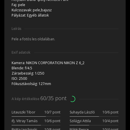
Faj:
pele
Kulcsszavak:
pele,bajusz
Pályázat:
Egyéb állatok
Leírás
Pele a fotós les oldalában.
Exif adatok
Kamera:
NIKON CORPORATION NIKON Z 6_2
Blende:
f/4.5
Zársebesség:
1/250
ISO:
2500
Fókusztávolság:
127mm
60/35 pont
A kép értékelése
Litauszki Tibor
10/7 pont
Suhayda László
10/6 pont
ifj. Vitray Tamás
10/6 pont
Szilágyi Attila
10/4 pont
Britta Jaschinski
10/8 pont
Máté Bence
10/4 pont