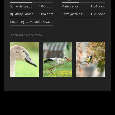
Suhayda László
10/5 pont
Máté Bence
10/4 pont
ifj. Vitray Tamás
10/4 pont
Britta Jaschinski
10/9 pont
Közönség szavazat
0 szavazat
Több fotó a szerzőtől