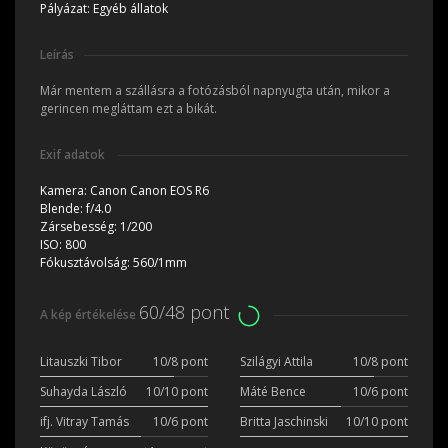
Pályázat:
Egyéb állatok
Leírás
Már mentem a szállásra a fotózásból napnyugta után, mikor a
gerincen megláttam ezt a bikát.
Exif adatok
Kamera:
Canon Canon EOS R6
Blende:
f/4.0
Zársebesség:
1/200
ISO:
800
Fókusztávolság:
560/1mm
60/48 pont
A kép értékelése
Litauszki Tibor
10/8 pont
Szilágyi Attila
10/8 pont
Suhayda László
10/10 pont
Máté Bence
10/6 pont
ifj. Vitray Tamás
10/6 pont
Britta Jaschinski
10/10 pont