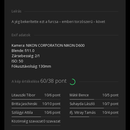
Leírás
A jég bekerítette ezt a furcsa – emberi torzószerű – követ
Exif adatok
Kamera:
NIKON CORPORATION NIKON D600
Blende:
f/11.0
Zársebesség:
2/1
ISO:
50
Fókusztávolság:
130mm
60/38 pont
A kép értékelése
Litauszki Tibor
10/6 pont
Máté Bence
10/5 pont
Britta Jaschinski
10/10 pont
Suhayda László
10/7 pont
Szilágyi Attila
10/6 pont
ifj. Vitray Tamás
10/4 pont
Közönség szavazat
0 szavazat