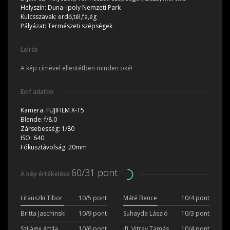
Helyszín:
Duna–Ipoly Nemzeti Park
Kulcsszavak:
erdő,tél,fa,ég
Pályázat:
Természeti szépségek
Leírás
A kép címével ellentétben minden oké!
Exif adatok
Kamera:
FUJIFILM X-T5
Blende:
f/8.0
Zársebesség:
1/80
ISO:
640
Fókusztávolság:
20mm
60/31 pont
A kép értékelése
Litauszki Tibor
10/5 pont
Máté Bence
10/4 pont
Britta Jaschinski
10/9 pont
Suhayda László
10/3 pont
Szilágyi Attila
10/6 pont
ifj. Vitray Tamás
10/4 pont