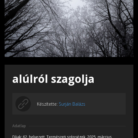
alúlról szagolja
Készítette:
Surján Balázs
Adatlap
Díjak:
62. helyezett, Természeti szépségek, 2025, március