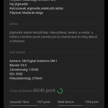
Faj:
Jégmadár
Kulcsszavak:
jégmadár,etetés,tél,rablás
Pályázat:
Madarak világa
Leírás
Jégmadár etetőn készült kép. ritka pillanat, amikor a madár. a
hallal a csőrében pont szembe jön ki a kamerával és még sikerül
is lefotózni.
Exif adatok
Kamera:
OM Digital Solutions OM-1
Blende:
f/3.5
Zársebesség:
1/2500
ISO:
2500
Fókusztávolság:
270mm
60/45 pont
A kép értékelése
Litauszki Tibor
10/7 pont
Máté Bence
10/6 pont