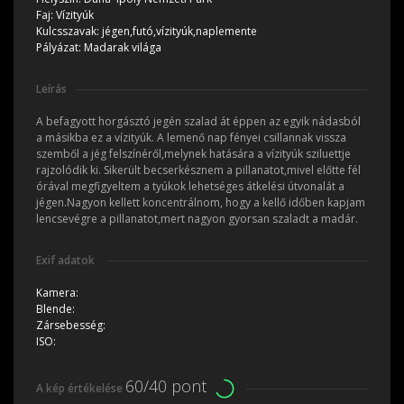
Faj:
Vízityúk
Kulcsszavak:
jégen,futó,vízityúk,naplemente
Pályázat:
Madarak világa
Leírás
A befagyott horgásztó jegén szalad át éppen az egyik nádasból
a másikba ez a vízityúk. A lemenő nap fényei csillannak vissza
szemből a jég felszínéről,melynek hatására a vízityúk sziluettje
rajzolódik ki. Sikerült becserkésznem a pillanatot,mivel előtte fél
órával megfigyeltem a tyúkok lehetséges átkelési útvonalát a
jégen.Nagyon kellett koncentrálnom, hogy a kellő időben kapjam
lencsevégre a pillanatot,mert nagyon gyorsan szaladt a madár.
Exif adatok
Kamera:
Blende:
Zársebesség:
ISO:
60/40 pont
A kép értékelése