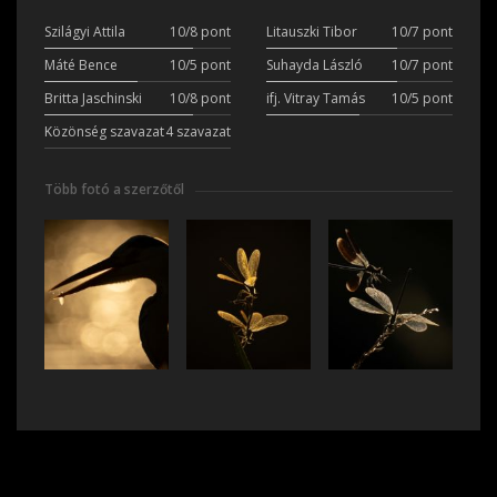
Szilágyi Attila
10/8 pont
Litauszki Tibor
10/7 pont
Máté Bence
10/5 pont
Suhayda László
10/7 pont
Britta Jaschinski
10/8 pont
ifj. Vitray Tamás
10/5 pont
Közönség szavazat
4 szavazat
Több fotó a szerzőtől