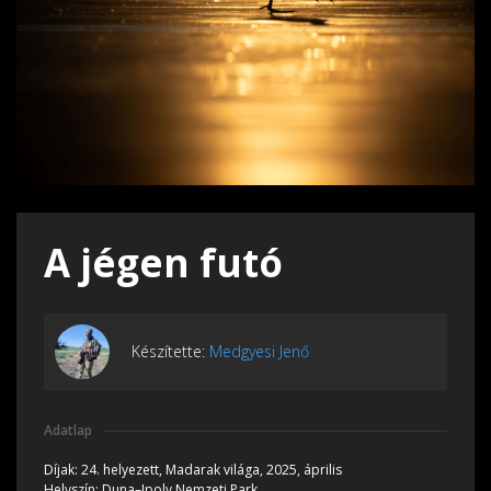
A jégen futó
Készítette:
Medgyesi Jenő
Adatlap
Díjak:
24. helyezett, Madarak világa, 2025, április
Helyszín:
Duna–Ipoly Nemzeti Park