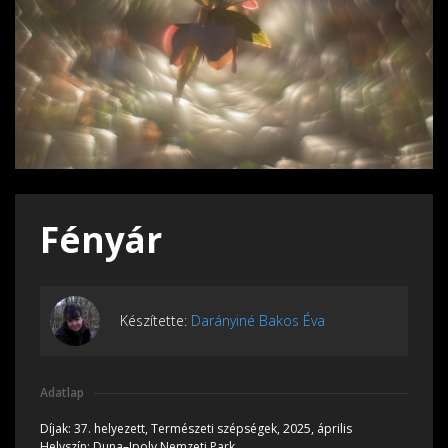
Fényár
Készítette:
Darányiné Bakos Éva
Adatlap
Díjak:
37. helyezett, Természeti szépségek, 2025, április
Helyszín:
Duna–Ipoly Nemzeti Park