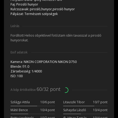
Faj:
Pirosló hunyor
Kulcsszavak:
pirosló,hunyor,pirosló hunyor
Pályázat:
Természeti szépségek
Leírás
Fordított Helios objektívvel fotóztam idén tavasszal a pirosló
hunyorokat.
Exif adatok
Kamera:
NIKON CORPORATION NIKON D750
Blende:
f/1.0
Zársebesség:
1/4000
ISO:
100
60/32 pont
A kép értékelése
Szilágyi Attila
10/6 pont
Litauszki Tibor
10/7 pont
Máté Bence
10/4 pont
Suhayda László
10/4 pont
Britta Jaschinski
10/7 pont
ifj. Vitray Tamás
10/4 pont